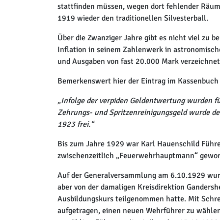
stattfinden müssen, wegen dort fehlender Räum
1919 wieder den traditionellen Silvesterball.
Über die Zwanziger Jahre gibt es nicht viel zu b
Inflation in seinem Zahlenwerk in astronomisc
und Ausgaben von fast 20.000 Mark verzeichne
Bemerkenswert hier der Eintrag im Kassenbuch 
„Infolge der verpiden Geldentwertung wurden f
Zehrungs- und Spritzenreinigungsgeld wurde der
1923 frei.“
Bis zum Jahre 1929 war Karl Hauenschild Führer
zwischenzeitlich „Feuerwehrhauptmann“ gewor
Auf der Generalversammlung am 6.10.1929 wurd
aber von der damaligen Kreisdirektion Gandershe
Ausbildungskurs teilgenommen hatte. Mit Schre
aufgetragen, einen neuen Wehrführer zu wähl