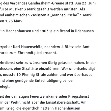
g des Verbandes Gandersheim-Greene statt. Am 23. Juni
ofür je Musiker 3 Mark gezahlt werden mußten. Als
d einheimischen Zivilisten à „Mannspursche“ 1 Mark
en 1,25 Mark.
z in Hachenhausen und 1903 je ein Brand in Ildehausen
rpolier Karl Hauenschild, nachdem J. Blötz sein Amt
z wurde zum Ehrenmitglied ernannt.
hrdienst sehr zu wünschen übrig gelassen haben. In der
ssen, eine Strafliste einzuführen. Wer unentschuldigt
m, musste 10 Pfennig Strafe zahlen und wer überhaupt
mand ohne genügende Entschuldigung bei der
elegt.
 Teil der damaligen Feuerwehrkameraden Kriegsdienst
n der Wehr, nicht aber die Einsatzbereitschaft. Am
em Krieg, die eigentlich hätte in Hachenhausen