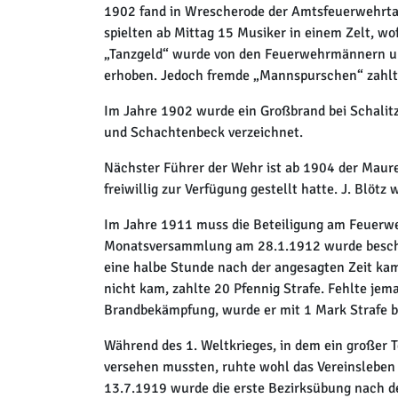
1902 fand in Wrescherode der Amtsfeuerwehrta
spielten ab Mittag 15 Musiker in einem Zelt, w
„Tanzgeld“ wurde von den Feuerwehrmännern un
erhoben. Jedoch fremde „Mannspurschen“ zahlt
Im Jahre 1902 wurde ein Großbrand bei Schalit
und Schachtenbeck verzeichnet.
Nächster Führer der Wehr ist ab 1904 der Maure
freiwillig zur Verfügung gestellt hatte. J. Blöt
Im Jahre 1911 muss die Beteiligung am Feuerwe
Monatsversammlung am 28.1.1912 wurde beschlo
eine halbe Stunde nach der angesagten Zeit ka
nicht kam, zahlte 20 Pfennig Strafe. Fehlte je
Brandbekämpfung, wurde er mit 1 Mark Strafe b
Während des 1. Weltkrieges, in dem ein großer
versehen mussten, ruhte wohl das Vereinsleben i
13.7.1919 wurde die erste Bezirksübung nach d