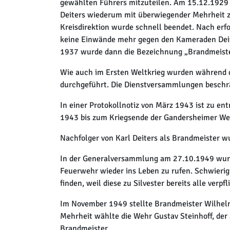
gewählten Führers mitzuteilen. Am 15.12.1929 
Deiters wiederum mit überwiegender Mehrheit z
Kreisdirektion wurde schnell beendet. Nach erf
keine Einwände mehr gegen den Kameraden Deit
1937 wurde dann die Bezeichnung „Brandmeiste
Wie auch im Ersten Weltkrieg wurden während de
durchgeführt. Die Dienstversammlungen beschrä
In einer Protokollnotiz von März 1943 ist zu e
1943 bis zum Kriegsende der Gandersheimer Weh
Nachfolger von Karl Deiters als Brandmeister w
In der Generalversammlung am 27.10.1949 wurde
Feuerwehr wieder ins Leben zu rufen. Schwierig
finden, weil diese zu Silvester bereits alle verp
Im November 1949 stellte Brandmeister Wilhelm
Mehrheit wählte die Wehr Gustav Steinhoff, der
Brandmeister.